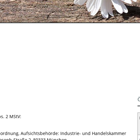
bs. 2 MStV:
beordnung, Aufsichtsbehörde: Industrie- und Handelskammer
oseph-Straße 2, 80333 München