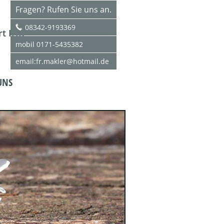
Fragen? Rufen Sie uns an.
08342-9193369
rt IHK
mobil 0171-5435382
email:fr.makler@hotmail.de
UNS