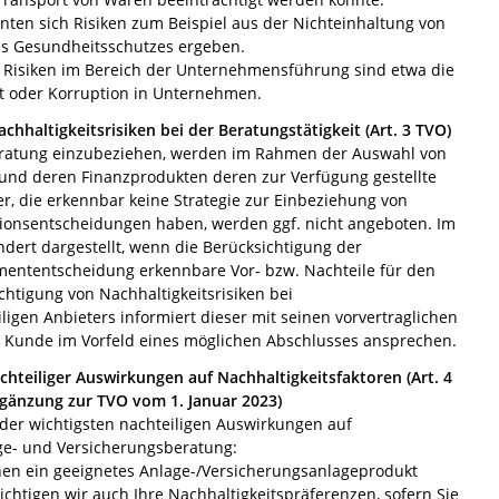
nten sich Risiken zum Beispiel aus der Nichteinhaltung von
es Gesundheitsschutzes ergeben.
r Risiken im Bereich der Unternehmensführung sind etwa die
it oder Korruption in Unternehmen.
hhaltigkeitsrisiken bei der Beratungstätigkeit (Art. 3 TVO)
Beratung einzubeziehen, werden im Rahmen der Auswahl von
und deren Finanzprodukten deren zur Verfügung gestellte
er, die erkennbar keine Strategie zur Einbeziehung von
titionsentscheidungen haben, werden ggf. nicht angeboten. Im
dert dargestellt, wenn die Berücksichtigung der
stmententscheidung erkennbare Vor- bzw. Nachteile für den
htigung von Nachhaltigkeitsrisiken bei
ligen Anbieters informiert dieser mit seinen vorvertraglichen
r Kunde im Vorfeld eines möglichen Abschlusses ansprechen.
chteiliger Auswirkungen auf Nachhaltigkeitsfaktoren (Art. 4
rgänzung zur TVO vom 1. Januar 2023)
 der wichtigsten nachteiligen Auswirkungen auf
age- und Versicherungsberatung:
Ihnen ein geeignetes Anlage-/Versicherungsanlageprodukt
chtigen wir auch Ihre Nachhaltigkeitspräferenzen, sofern Sie