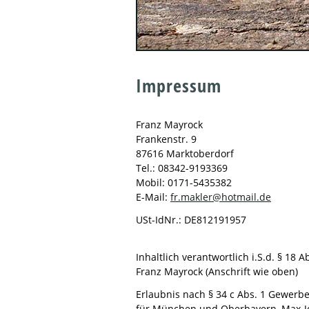
Impressum
Franz Mayrock
Frankenstr. 9
87616 Marktoberdorf
Tel.: 08342-9193369
Mobil: 0171-5435382
E-Mail:
fr.makler@hotmail.de
USt-IdNr.: DE812191957
Inhaltlich verantwortlich i.S.d. § 18 A
Franz Mayrock (Anschrift wie oben)
Erlaubnis nach § 34 c Abs. 1 Gewer
für München und Oberbayern, Max-J