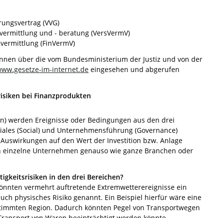
rungsvertrag (VVG)
vermittlung und - beratung (VersVermV)
vermittlung (FinVermV)
önnen über die vom Bundesministerium der Justiz und von der
ww.gesetze-im-internet.de
eingesehen und abgerufen
risiken bei Finanzprodukten
ken) werden Ereignisse oder Bedingungen aus den drei
iales (Social) und Unternehmensführung (Governance)
 Auswirkungen auf den Wert der Investition bzw. Anlage
n einzelne Unternehmen genauso wie ganze Branchen oder
tigkeitsrisiken in den drei Bereichen?
könnten vermehrt auftretende Extremwetterereignisse ein
 auch physisches Risiko genannt. Ein Beispiel hierfür wäre eine
stimmten Region. Dadurch könnten Pegel von Transportwegen
 Transport von Waren beeinträchtigt werden könnte.