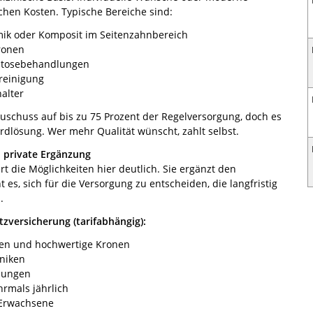
ichen Kosten. Typische Bereiche sind:
ik oder Komposit im Seitenzahnbereich
ronen
ntosebehandlungen
reinigung
alter
uschuss auf bis zu 75 Prozent der Regelversorgung, doch es
ardlösung. Wer mehr Qualität wünscht, zahlt selbst.
 private Ergänzung
t die Möglichkeiten hier deutlich. Sie ergänzt den
es, sich für die Versorgung zu entscheiden, die langfristig
.
zversicherung (tarifabhängig):
ken und hochwertige Kronen
niken
lungen
rmals jährlich
 Erwachsene