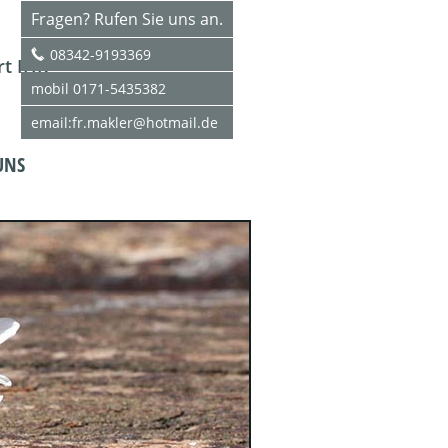
Fragen? Rufen Sie uns an.
08342-9193369
rt IHK
mobil 0171-5435382
email:fr.makler@hotmail.de
UNS