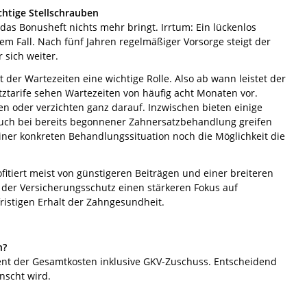
chtige Stellschrauben
as Bonusheft nichts mehr bringt. Irrtum: Ein lückenlos
dem Fall. Nach fünf Jahren regelmäßiger Vorsorge steigt der
 sich weiter.
t der Wartezeiten eine wichtige Rolle. Also ab wann leistet der
tztarife sehen Wartezeiten von häufig acht Monaten vor.
ten oder verzichten ganz darauf. Inzwischen bieten einige
auch bei bereits begonnener Zahnersatzbehandlung greifen
iner konkreten Behandlungssituation noch die Möglichkeit die
rofitiert meist von günstigeren Beiträgen und einer breiteren
t der Versicherungsschutz einen stärkeren Fokus auf
ristigen Erhalt der Zahngesundheit.
n?
ozent der Gesamtkosten inklusive GKV-Zuschuss. Entscheidend
nscht wird.